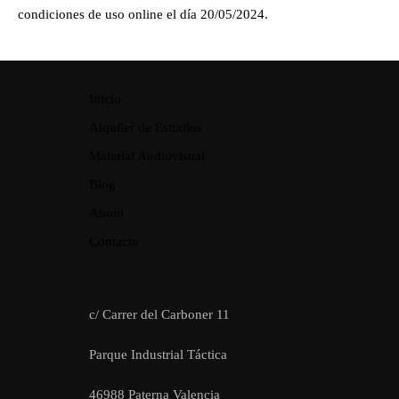
condiciones de uso online el día 20/05/2024.
Inicio
Alquiler de Estudios
Material Audiovisual
Blog
About
Contacto
c/ Carrer del Carboner 11
Parque Industrial Táctica
46988 Paterna Valencia