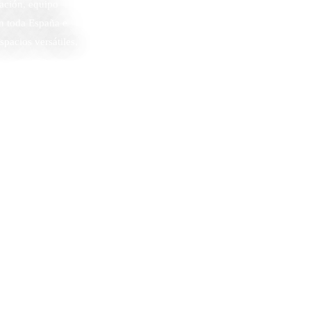
ación, equipo
en toda España e
pacios versátiles,