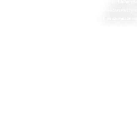
En Llumm Stu
audiovisual y c
internacionalment