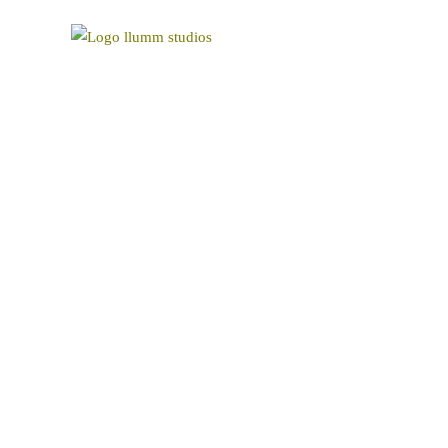
MOVISTAR PLUS
Agencia: VML
Productora: Jakiens
Realizador: Guille Gerseys
DOP: Enrique Tarazona
Gaffer: Llumm Studios