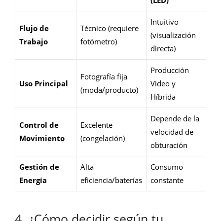
(LED)
Intuitivo
Flujo de
Técnico (requiere
(visualización
Trabajo
fotómetro)
directa)
Producción
Fotografía fija
Uso Principal
Video y
(moda/producto)
Híbrida
Depende de la
Control de
Excelente
velocidad de
Movimiento
(congelación)
obturación
Gestión de
Alta
Consumo
Energía
eficiencia/baterías
constante
4. ¿Cómo decidir según tu