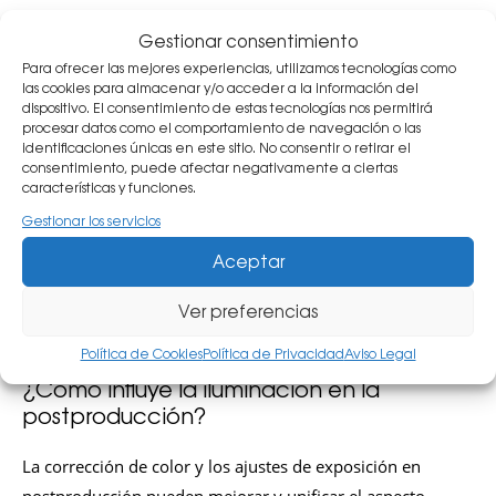
¿Cuál es la diferencia entre
Gestionar consentimiento
iluminación suave y dura?
Para ofrecer las mejores experiencias, utilizamos tecnologías como
las cookies para almacenar y/o acceder a la información del
La iluminación suave produce sombras difusas y
dispositivo. El consentimiento de estas tecnologías nos permitirá
suaves, mientras que la iluminación dura crea
procesar datos como el comportamiento de navegación o las
identificaciones únicas en este sitio. No consentir o retirar el
sombras nítidas y definidas.
consentimiento, puede afectar negativamente a ciertas
características y funciones.
¿Qué es la técnica de tres puntos de
Gestionar los servicios
iluminación?
Aceptar
Es una técnica básica que utiliza una luz principal,
Ver preferencias
una luz de relleno y una luz de fondo para
proporcionar una iluminación equilibrada.
Política de Cookies
Política de Privacidad
Aviso Legal
¿Cómo influye la iluminación en la
postproducción?
La corrección de color y los ajustes de exposición en
postproducción pueden mejorar y unificar el aspecto