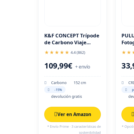
K&F CONCEPT Trípode
PULU
de Carbono Viaje
Foto
Ligero con Monopié y
25x2
★★★★★
★★
4.4 (862)
Rótula de Bola
LEDs
colo
109,99€
33
+ envío
Carbono
152 cm
CR
-15%
p
devolución gratis
dev
Ver en Amazon
* Envío Prime · 3 características de
* Opción
sostenibilidad