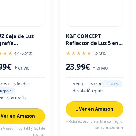
Z Caja de Luz
K&F CONCEPT
grafía
Reflector de Luz 5 en 1
5x25cm con 104
22" (60cm) Colapsable
★★★
★★★★★
4.4 (5.610)
4.6 (315)
 y 6 fondos de
para Estudio y Exterior
r
,99€
23,99€
+ envío
+ envío
I>95
6 fondos
5 en 1
60 cm
-10%
devolución gratis
legable
olución gratis
Ver en Amazon
Ver en Amazon
* Colores: oro, plata, blanco, negro,
semitransparente
 Amazon · portátil y fácil de
montar